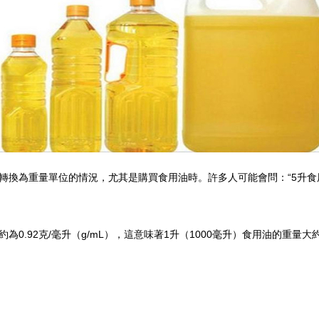
轉換為重量單位的情況，尤其是購買食用油時。許多人可能會問：“5升食
.92克/毫升（g/mL），這意味著1升（1000毫升）食用油的重量大約