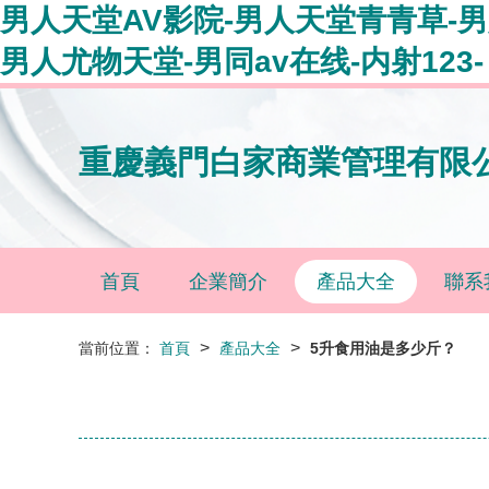
男人天堂AV影院-男人天堂青青草-
男人尤物天堂-男同av在线-内射123-
重慶義門白家商業管理有限
首頁
企業簡介
產品大全
聯系
>
>
當前位置：
首頁
產品大全
5升食用油是多少斤？