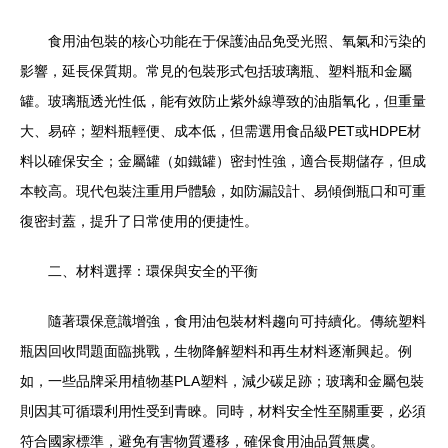
食用油包裝的核心功能在于保護油品免受光照、氧氣和污染的
影響，延長保質期。常見的包裝形式包括玻璃瓶、塑料瓶和金屬
罐。玻璃瓶透光性低，能有效防止紫外線導致的油脂氧化，但重量
大、易碎；塑料瓶輕便、成本低，但需選用食品級PET或HDPE材
料以確保安全；金屬罐（如鐵罐）密封性強，適合長期儲存，但成
本較高。現代包裝注重用戶體驗，如防漏設計、易傾倒瓶口和可重
復密封蓋，提升了日常使用的便捷性。
二、材料選擇：環保與安全的平衡
隨著環保意識增強，食用油包裝材料趨向可持續化。傳統塑料
瓶因回收問題面臨挑戰，生物降解塑料和再生材料逐漸興起。例
如，一些品牌采用植物基PLA塑料，減少碳足跡；玻璃和金屬包裝
則因其可循環利用性受到青睞。同時，材料安全性至關重要，必須
符合國家標準，避免有害物質遷移，確保食用油品質無虞。