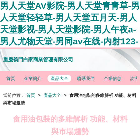
男人天堂AV影院-男人天堂青青草-男
人天堂轻轻草-男人天堂五月天-男人
天堂影视-男人天堂影院-男人午夜a-
男人尤物天堂-男同av在线-内射123-
重慶義門白家商業管理有限公司
首頁
企業簡介
產品大全
聯系我們
企業信息
訪客
>
>
當前位置：
首頁
產品大全
食用油包裝的多維解析 功能、材料
與市場趨勢
食用油包裝的多維解析 功能、材料
與市場趨勢