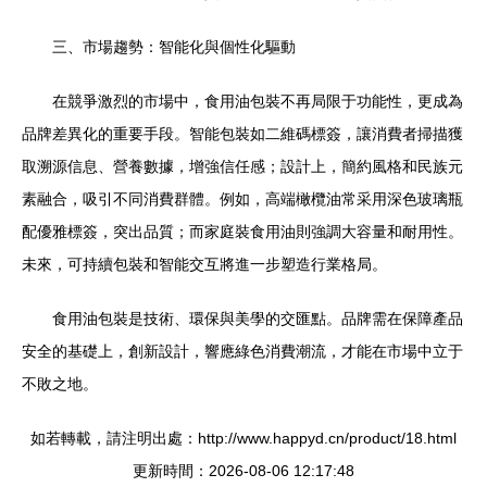
三、市場趨勢：智能化與個性化驅動
在競爭激烈的市場中，食用油包裝不再局限于功能性，更成為
品牌差異化的重要手段。智能包裝如二維碼標簽，讓消費者掃描獲
取溯源信息、營養數據，增強信任感；設計上，簡約風格和民族元
素融合，吸引不同消費群體。例如，高端橄欖油常采用深色玻璃瓶
配優雅標簽，突出品質；而家庭裝食用油則強調大容量和耐用性。
未來，可持續包裝和智能交互將進一步塑造行業格局。
食用油包裝是技術、環保與美學的交匯點。品牌需在保障產品
安全的基礎上，創新設計，響應綠色消費潮流，才能在市場中立于
不敗之地。
如若轉載，請注明出處：http://www.happyd.cn/product/18.html
更新時間：2026-08-06 12:17:48