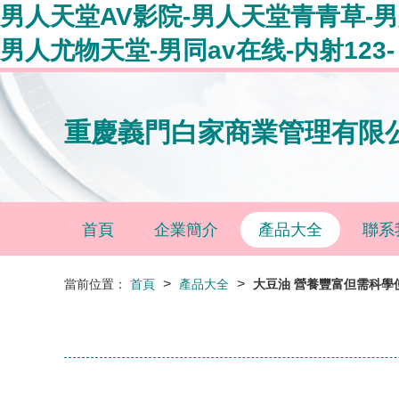
男人天堂AV影院-男人天堂青青草-
男人尤物天堂-男同av在线-内射123-
重慶義門白家商業管理有限
首頁
企業簡介
產品大全
聯系
>
>
當前位置：
首頁
產品大全
大豆油 營養豐富但需科學