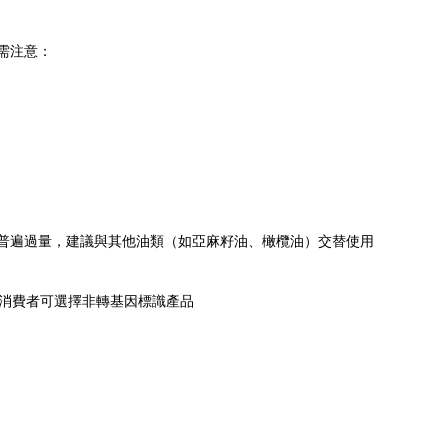
需注意：
ga-6普遍過量，建議與其他油類（如亞麻籽油、橄欖油）交替使用
消費者可選擇非轉基因標識產品