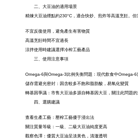
二、大豆油的適用場景
精煉大豆油煙點約230°C，適合快炒、煎炸等高溫烹飪。但
不宜反復使用，避免產生有害物質
高溫烹飪時間不宜過長
涼拌使用時建議選擇冷榨工藝產品
三、使用注意事項
Omega-6與Omega-3比例失衡問題：現代飲食中Ome
儲存需避光密封：因含較多不飽和脂肪酸，易氧化變質
轉基因爭議：市售大豆油多源自轉基因大豆，關注此問題的
四、選購建議
查看生產工藝：壓榨工藝優于浸出法
關注質量等級：一級、二級大豆油純度更高
觀察色澤：優質大豆油呈淡黃色，清澈透明