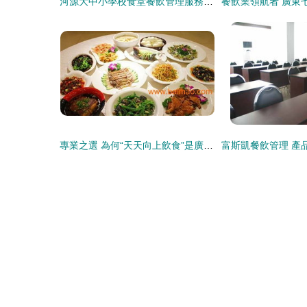
河源大中小學校食堂餐飲管理服務全解析 從承包運營到細節優化
專業之選 為何“天天向上飲食”是廣州農副產品配送的優質合作伙伴？