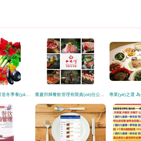
東莞旭新膳食管理 打造冬季養(yǎng)生多元化餐飲新體驗
重慶邦輝餐飲管理有限責(zé)任公司 專業(yè)餐飲管理，賦能餐飲品牌發(fā)展