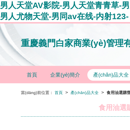
男人天堂AV影院-男人天堂青青草-
男人尤物天堂-男同av在线-内射123-
重慶義門白家商業(yè)管理
首頁
企業(yè)簡介
產(chǎn)品大全
>
>
當(dāng)前位置：
首頁
產(chǎn)品大全
食用油選購營養
食用油選購