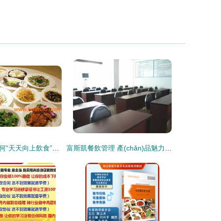
專業(yè)之選 為何“天天向上飲食”是廣州農(nóng)副產(chǎn)品配送的優(yōu)質(zhì)合作伙伴？
富斯凱餐飲管理 產(chǎn)品魅力與店鋪裝修藝術(shù)的完美融合