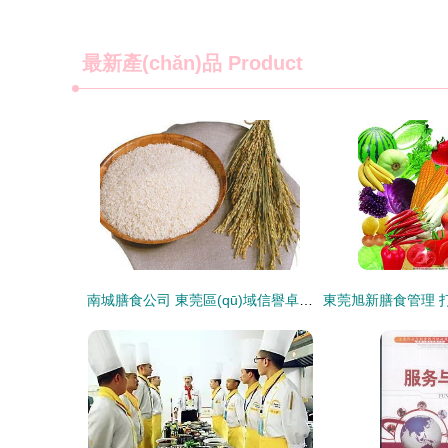
最新產(chǎn)品
Product
南城膳食公司 東莞區(qū)域信譽卓越的食堂承包與餐飲信息咨詢服務(wù)專家