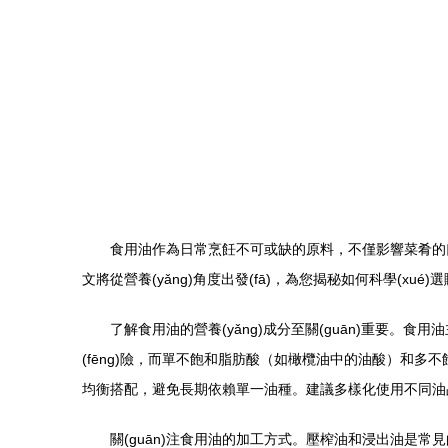
食用油作為日常烹飪不可或缺的原料，不僅影響菜肴的口
文將從營養(yǎng)角度出發(fā)，為您揭秘如何科學(xu
了解食用油的營養(yǎng)成分至關(guān)重要
(fēng)險，而單不飽和脂肪酸（如橄欖油中的油酸）和多不
均衡搭配，避免長期依賴單一油種。建議多樣化使用不同油品
關(guān)注食用油的加工方式。壓榨油和浸出油是常見