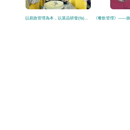
以廚政管理為本，以菜品研發(fā)為心——現(xiàn)代國際餐飲管理的核心驅(qū)動