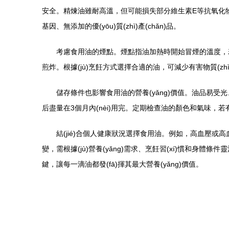
安全。精煉油雖耐高溫，但可能損失部分維生素E等抗氧化物質(z
基因、無添加的優(yōu)質(zhì)產(chǎn)品。
考慮食用油的煙點。煙點指油加熱時開始冒煙的溫度，若
煎炸。根據(jù)烹飪方式選擇合適的油，可減少有害物質(z
儲存條件也影響食用油的營養(yǎng)價值。油品易受光、
后盡量在3個月內(nèi)用完。定期檢查油的顏色和氣味，若有
結(jié)合個人健康狀況選擇食用油。例如，高血壓或高
變，需根據(jù)營養(yǎng)需求、烹飪習(xí)慣和身體條
鍵，讓每一滴油都發(fā)揮其最大營養(yǎng)價值。