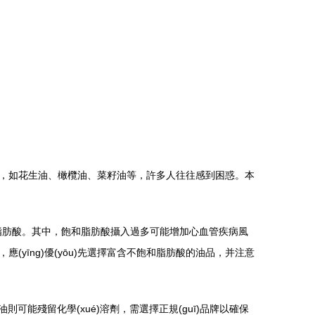
類，如花生油、橄欖油、菜籽油等，許多人往往感到困惑。本
飽和脂肪酸。其中，飽和脂肪酸攝入過多可能增加心血管疾病風
(yīng)優(yōu)先選擇富含不飽和脂肪酸的油品，并注意
可能殘留化學(xué)溶劑，需選擇正規(guī)品牌以確保