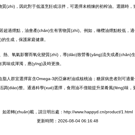
hì)，因此對于低溫烹飪或涼拌，可選擇未精煉的初榨油。選購時，查看標(b
超過煙點，油會產(chǎn)生有害物質(zhì)。例如，橄欖油煙點較低
hì)的生成，保護家庭健康。
熱、氧氣影響而氧化變質(zhì)，導(dǎo)致營養(yǎng)流失或產(c
異味或渾濁，應(yīng)及時更換。
血脂人群宜選擇富含Omega-3的亞麻籽油或核桃油；糖尿病患者則可適量使用
件靈活調(diào)整。通過科學(xué)選擇，食用油不僅能提升菜肴風(fēng
如若轉(zhuǎn)載，請注明出處：http://www.happyd.cn/product/1.html
更新時間：2026-08-04 06:16:48