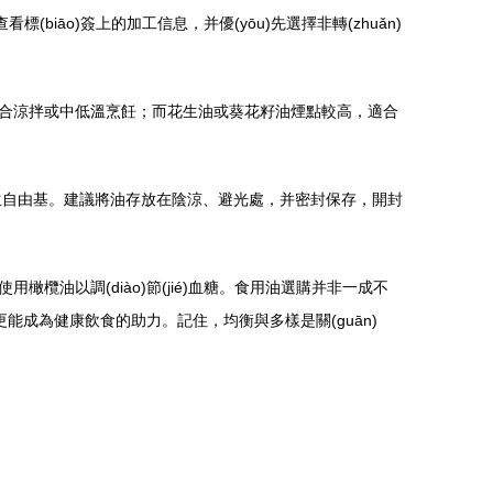
iāo)簽上的加工信息，并優(yōu)先選擇非轉(zhuǎn)
，適合涼拌或中低溫烹飪；而花生油或葵花籽油煙點較高，適合
hǎn)生自由基。建議將油存放在陰涼、避光處，并密封保存，開封
橄欖油以調(diào)節(jié)血糖。食用油選購并非一成不
)味，更能成為健康飲食的助力。記住，均衡與多樣是關(guān)