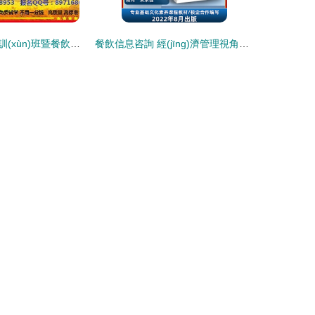
七星酒店管理培訓(xùn)班暨餐飲管理專項課程 2月20日成都開課，誠邀免費試學(xué)三天
餐飲信息咨詢 經(jīng)濟管理視角下的行業(yè)變革與發(fā)展策略