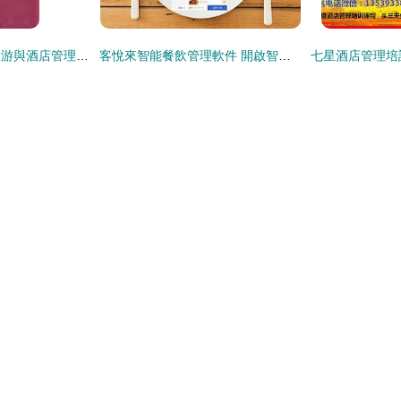
《餐飲管理》——旅游與酒店管理專業(yè)的核心導(dǎo)航
客悅來智能餐飲管理軟件 開啟智能收銀與高效餐飲管理新篇章