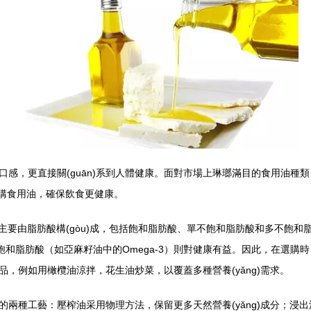
感，更直接關(guān)系到人體健康。面對市場上琳瑯滿目的食用油種
é)選購食用油，確保飲食更健康。
。食用油主要由脂肪酸構(gòu)成，包括飽和脂肪酸、單不飽和脂肪酸和多不
飽和脂肪酸（如亞麻籽油中的Omega-3）則對健康有益。因此，在選購時，應
，例如用橄欖油涼拌，花生油炒菜，以覆蓋多種營養(yǎng)需求。
的兩種工藝：壓榨油采用物理方法，保留更多天然營養(yǎng)成分；浸出油則